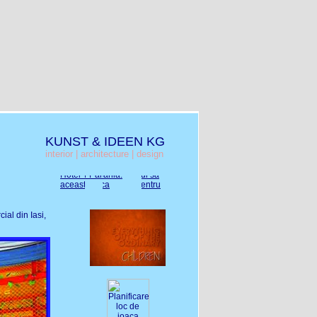
KUNST & IDEEN KG
interior | architecture | design
ial din Iasi,