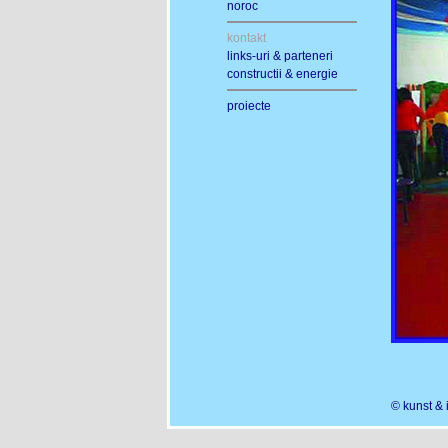
noroc
kontakt
links-uri & parteneri
constructii & energie
proiecte
© kunst &