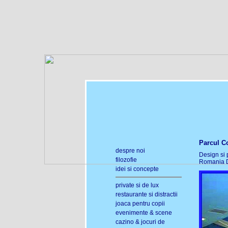
Parcul Co
despre noi
Design si p
filozofie
Romania De
idei si concepte
private si de lux
restaurante si distractii
joaca pentru copii
evenimente & scene
cazino & jocuri de