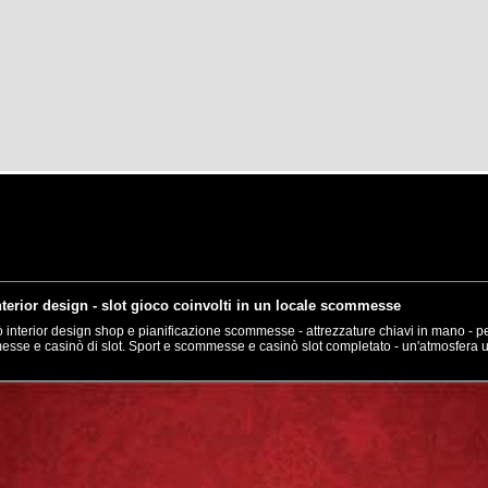
terior design - slot gioco coinvolti in un locale scommesse
ò interior design shop e pianificazione scommesse - attrezzature chiavi in mano - p
sse e casinò di slot. Sport e scommesse e casinò slot completato - un'atmosfera u