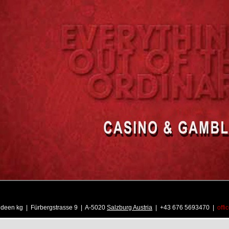
 ideen kg | Fürbergstrasse 9 | A-5020
Salzburg Austria
| +43 676 5693470 |
off